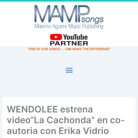
Ir
al
contenido
"ONE OF OUR SONGS ... CAN MAKE THE DIFFERENCE!"
WENDOLEE estrena
video“La Cachonda” en co-
autoria con Erika Vidrio