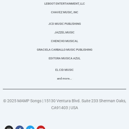
LEBOOT ENTERTAINMENT, LLC
CHAVEZ MUSIC, INC
JCD MUSIC PUBLISHING
JAZZEL MUSIC
CHENCHO MUSICAL
GRACIELA CARBALLO MUSIC PUBLISHING
EDITORA MUSICA AZUL
EL CID MUSIC
and more...
© 2025 MAMP Songs |
15130 Ventura Blvd. Suite 233
Sherman Oaks,
CA91403
| USA
I
F
T
Y