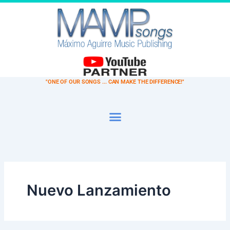
Ir
al
contenido
"ONE OF OUR SONGS ... CAN MAKE THE DIFFERENCE!"
Nuevo Lanzamiento