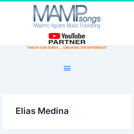
Buscar
Ir
por:
al
contenido
"ONE OF OUR SONGS ... CAN MAKE THE DIFFERENCE!"
Elias Medina