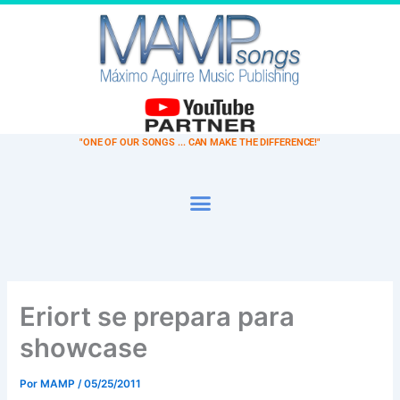
Ir
al
contenido
"ONE OF OUR SONGS ... CAN MAKE THE DIFFERENCE!"
Eriort se prepara para
showcase
Por
MAMP
/
05/25/2011